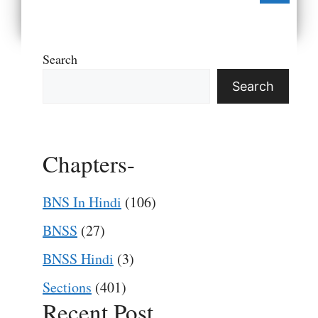
Search
Search
Chapters-
BNS In Hindi
(106)
BNSS
(27)
BNSS Hindi
(3)
Sections
(401)
Recent Post