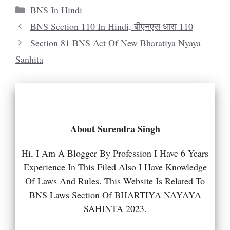
Categories
BNS In Hindi
BNS Section 110 In Hindi, बीएनएस धारा 110
Section 81 BNS Act Of New Bharatiya Nyaya
Sanhita
About Surendra Singh
Hi, I Am A Blogger By Profession I Have 6 Years
Experience In This Filed Also I Have Knowledge
Of Laws And Rules. This Website Is Related To
BNS Laws Section Of BHARTIYA NAYAYA
SAHINTA 2023.
...