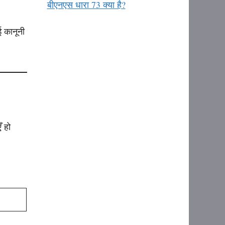
बीएनएस धारा 73 क्या है?
ई कानूनी
ँ हो