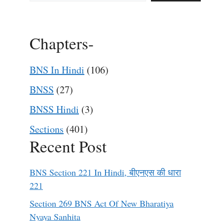
Chapters-
BNS In Hindi
(106)
BNSS
(27)
BNSS Hindi
(3)
Sections
(401)
Recent Post
BNS Section 221 In Hindi, बीएनएस की धारा
221
Section 269 BNS Act Of New Bharatiya
Nyaya Sanhita